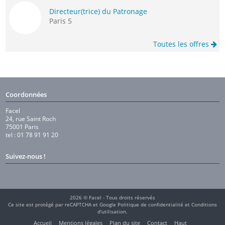
Directeur(trice) du Patronage
Paris 5
Toutes les offres
Coordonnées
Facel
24, rue Saint Roch
75001 Paris
tel : 01 78 91 91 20
Suivez-nous !
2026 © Facel - Tous droits réservés
Ce site est protégé par reCAPTCHA et Google
Politique de confidentialité
et
Conditions
d'utilisation
.
Accueil
Mentions légales
Plan du site
Contact
Haut