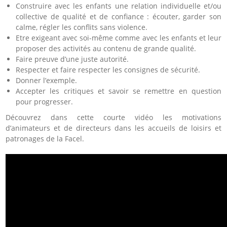
Construire avec les enfants une relation individuelle et/ou
collective de qualité et de confiance : écouter, garder son
calme, régler les conflits sans violence.
Etre exigeant avec soi-même comme avec les enfants et leur
proposer des activités au contenu de grande qualité.
Faire preuve d’une juste autorité.
Respecter et faire respecter les consignes de sécurité.
Donner l’exemple.
Accepter les critiques et savoir se remettre en question
pour progresser.
Découvrez dans cette courte vidéo les motivations
d’animateurs et de directeurs dans les accueils de loisirs et
patronages de la Facel.