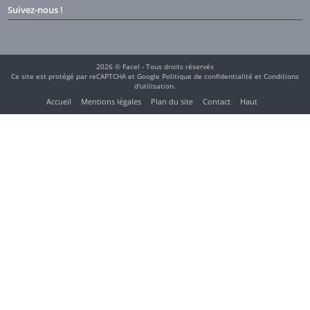
Suivez-nous !
2026 © Facel - Tous droits réservés
Ce site est protégé par reCAPTCHA et Google
Politique de confidentialité
et
Conditions
d'utilisation
.
Accueil
Mentions légales
Plan du site
Contact
Haut