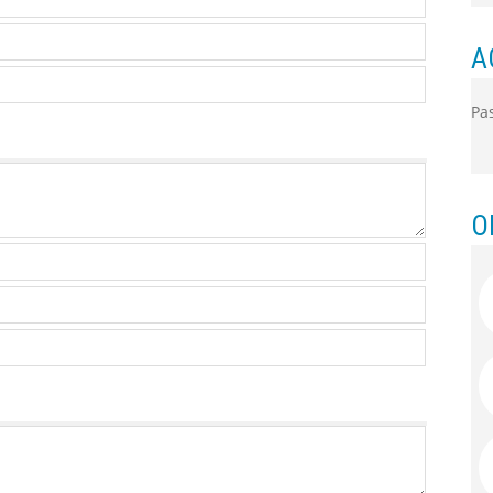
A
Pa
O