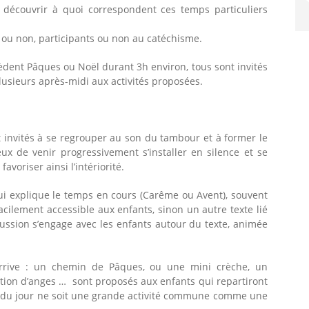
e découvrir à quoi correspondent ces temps particuliers
s ou non, participants ou non au catéchisme.
èdent Pâques ou Noël durant 3h environ, tous sont invités
e ou plusieurs après-midi aux activités proposées.
t invités à se regrouper au son du tambour et à former le
 de venir progressivement s’installer en silence et se
favoriser ainsi l’intériorité.
 explique le temps en cours (Carême ou Avent), souvent
acilement accessible aux enfants, sinon un autre texte lié
ussion s’engage avec les enfants autour du texte, animée
arrive : un chemin de Pâques, ou une mini crèche, un
tion d’anges … sont proposés aux enfants qui repartiront
ité du jour ne soit une grande activité commune comme une