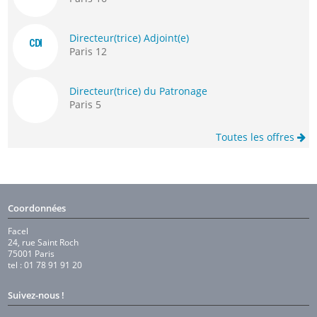
Directeur(trice) Adjoint(e)
CDI
Paris 12
Directeur(trice) du Patronage
Paris 5
Toutes les offres
Coordonnées
Facel
24, rue Saint Roch
75001 Paris
tel : 01 78 91 91 20
Suivez-nous !